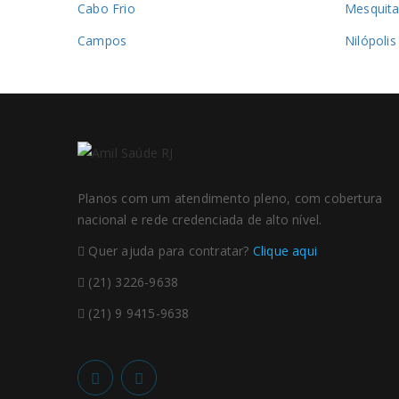
Cabo Frio
Mesquit
Campos
Nilópolis
Planos com um atendimento pleno, com cobertura
nacional e rede credenciada de alto nível.
Quer ajuda para contratar?
Clique aqui
(21) 3226-9638
(21) 9 9415-9638