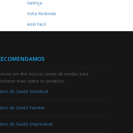
Valença
Volta Redonda
Amil Facil
RECOMENDAMOS
cesse um dos nossos canais de vendas para
onhecer mais sobre os produtos.
lano de Saúde Individual
lano de Saúde Familiar
lano de Saúde Empresarial