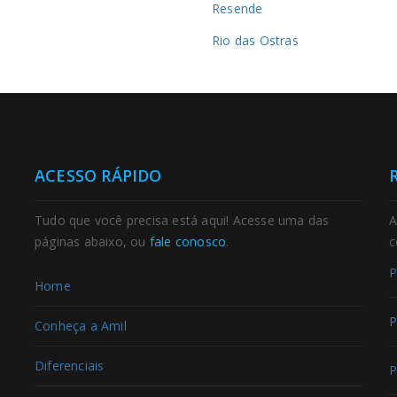
a
Resende
Rio das Ostras
ACESSO RÁPIDO
Tudo que você precisa está aqui! Acesse uma das
A
páginas abaixo, ou
fale conosco
.
c
P
Home
P
Conheça a Amil
Diferenciais
P