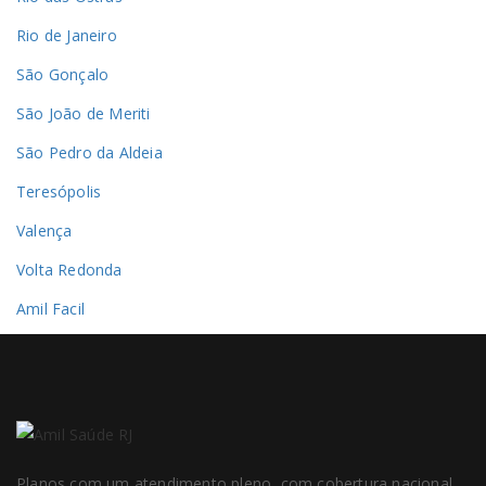
Rio de Janeiro
São Gonçalo
São João de Meriti
São Pedro da Aldeia
Teresópolis
Valença
Volta Redonda
Amil Facil
Planos com um atendimento pleno, com cobertura nacional