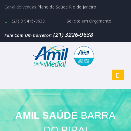
Canal de vendas
Plano de Saúde Rio de Janeiro
(21) 9 9415-9638
Solicite um Orçamento
(21) 3226-9638
Fale Com Um Corretor:
AMIL SAÚDE
BARRA
DO PIRAI