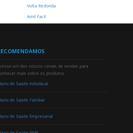
Volta Redonda
Amil Facil
RECOMENDAMOS
cesse um dos nossos canais de vendas para
onhecer mais sobre os produtos.
lano de Saúde Individual
lano de Saúde Familiar
lano de Saúde Empresarial
lano de Saúde PME