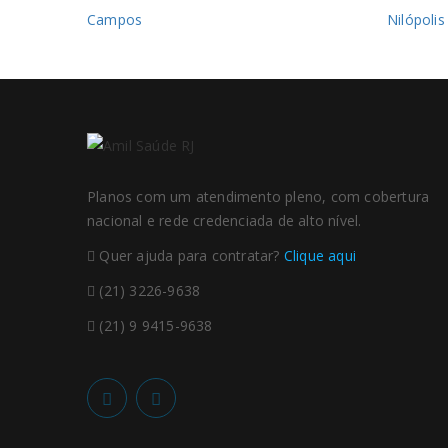
Campos
Nilópolis
Planos com um atendimento pleno, com cobertura
nacional e rede credenciada de alto nível.
Quer ajuda para contratar?
Clique aqui
(21) 3226-9638
(21) 9 9415-9638