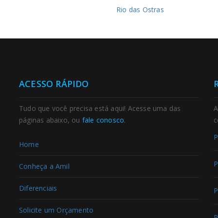
Rio das Ostras
ACESSO RÁPIDO
Tudo que você precisa está aqui! Acesse uma das
A
páginas abaixo, ou
fale conosco
.
c
P
Home
P
Conheça a Amil
Diferenciais
P
Solicite um Orçamento
P