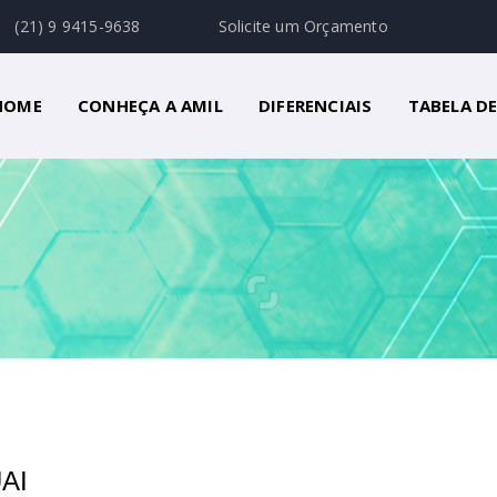
(21) 9 9415-9638
Solicite um Orçamento
HOME
CONHEÇA A AMIL
DIFERENCIAIS
TABELA D
AI