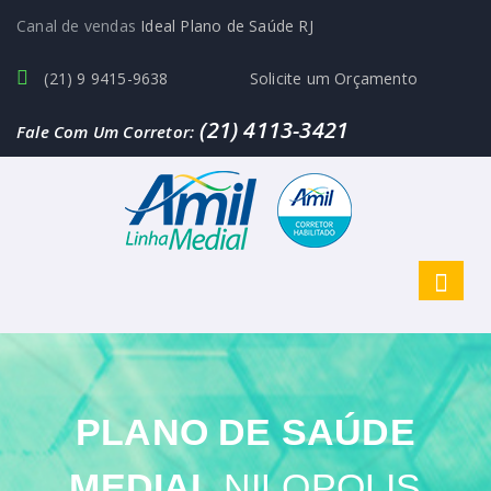
Canal de vendas
Ideal Plano de Saúde RJ
(21) 9 9415-9638
Solicite um Orçamento
(21) 4113-3421
Fale Com Um Corretor:
PLANO DE SAÚDE
MEDIAL
NILOPOLIS